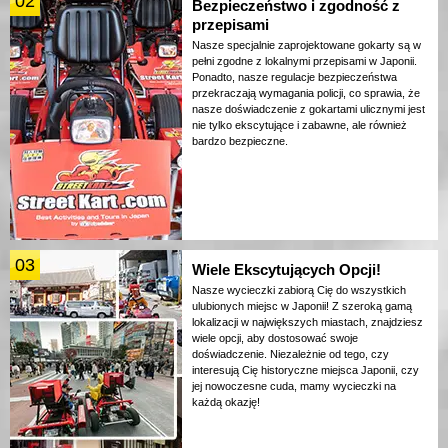
02
Bezpieczeństwo i zgodność z
przepisami
Nasze specjalnie zaprojektowane gokarty są w
pełni zgodne z lokalnymi przepisami w Japonii.
Ponadto, nasze regulacje bezpieczeństwa
przekraczają wymagania policji, co sprawia, że
nasze doświadczenie z gokartami ulicznymi jest
nie tylko ekscytujące i zabawne, ale również
bardzo bezpieczne.
03
Wiele Ekscytujących Opcji!
Nasze wycieczki zabiorą Cię do wszystkich
ulubionych miejsc w Japonii! Z szeroką gamą
lokalizacji w największych miastach, znajdziesz
wiele opcji, aby dostosować swoje
doświadczenie. Niezależnie od tego, czy
interesują Cię historyczne miejsca Japonii, czy
jej nowoczesne cuda, mamy wycieczki na
każdą okazję!