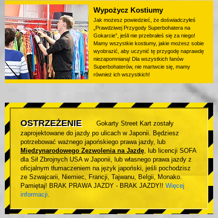
Wypożycz Kostiumy
Jak możesz powiedzieć, że doświadczyłeś
„Prawdziwej Przygody Superbohatera na
Gokarcie”, jeśli nie przebrałeś się za niego!
Mamy wszystkie kostiumy, jakie możesz sobie
wyobrazić, aby uczynić tę przygodę naprawdę
niezapomnianą! Dla wszystkich fanów
Superbohaterów, nie martwcie się, mamy
również ich wszystkich!
OSTRZEŻENIE
Gokarty Street Kart zostały
zaprojektowane do jazdy po ulicach w Japonii. Będziesz
potrzebować ważnego japońskiego prawa jazdy, lub
Międzynarodowego Zezwolenia na Jazdę
, lub licencji SOFA
dla Sił Zbrojnych USA w Japonii, lub własnego prawa jazdy z
oficjalnym tłumaczeniem na język japoński, jeśli pochodzisz
ze Szwajcarii, Niemiec, Francji, Tajwanu, Belgii, Monako.
Pamiętaj! BRAK PRAWA JAZDY - BRAK JAZDY!!
Więcej
informacji
.