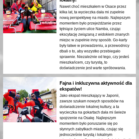
Nawet choć mieszkałem w Osace przez
kilka lat, ta wycieczka dała mi zupełnie
nową perspektywę na miasto. Najlepszym
momentem było przejeżdżanie przez
tętniące życiem ulice Namba, czując
ekscytację związaną z widokiem znanych
miejsc w zupełnie inny sposób. Go-karty
były łatwe w prowadzeniu, a przewodnicy
dbali o to, aby wszystko przebiegało
sprawnie. Niezależnie od tego, czy jesteś
mieszkańcem, czy turystą, to
doświadczenie jest warte spróbowania.
Fajna i inkluzywna aktywność dla
ekspatów!
Jako ekspat mieszkający w Japonii,
zawsze szukam nowych sposobów na
doświadczenie lokalnej kultury, a ta
wycieczka na gokartach dała mi świeże
spojrzenie na Osakę. Najlepszym
momentem było poruszanie się po
słynnych zabytkach miasta, czując się
jednocześnie turystą i lokalnym