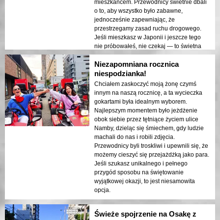
mieszkańcem. Przewodnicy świetnie dbali
o to, aby wszystko było zabawne,
jednocześnie zapewniając, że
przestrzegamy zasad ruchu drogowego.
Jeśli mieszkasz w Japonii i jeszcze tego
nie próbowałeś, nie czekaj — to świetna
zabawa.
Niezapomniana rocznica
niespodzianka!
Chciałem zaskoczyć moją żonę czymś
innym na naszą rocznicę, a ta wycieczka
gokartami była idealnym wyborem.
Najlepszym momentem było jeżdżenie
obok siebie przez tętniące życiem ulice
Namby, dzieląc się śmiechem, gdy ludzie
machali do nas i robili zdjęcia.
Przewodnicy byli troskliwi i upewnili się, że
możemy cieszyć się przejażdżką jako para.
Jeśli szukasz unikalnego i pełnego
przygód sposobu na świętowanie
wyjątkowej okazji, to jest niesamowita
opcja.
Świeże spojrzenie na Osakę z