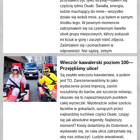
przestałem być tylko turystą—stałem się
częścią rytmu Osaki. Światła, energia,
ludzie machający do mnie—wszystko
działo się wokół mnie, a ja byłem w samym
środku tego. W pewnym momencie
zatrzymałem się na czerwonym świetle
obok grupy miejscowych, którzy pokazali
mi kciuk w górę i zaczęli robić zdjęcia.
Zaśmiałem się i pomachałem w
odpowiedzi. Nie sądzę, żebym
kiedykolwiek wcześniej poczuł taką więź z
Wieczór kawalerski poziom 100—
miastem. Trasa prowadziła nas przez
niektóre z najbardziej ikonicznych miejsc, a
Przejęliśmy ulice!
ja ledwo zauważyłem, jak czas mija, bo
Są zwykłe wieczory kawalerskie, a potem
bawiłem się zbyt dobrze. Jeśli podróżujesz
jest TO. Zarezerwowaliśmy to jako
sam i chcesz doświadczyć czegoś, co
wydarzenie przed imprezą, zanim
sprawi, że poczujesz się całkowicie żywy,
ruszyliśmy do barów, ale szczerze mówiąc,
nie zastanawiaj się ani chwili. Po prostu to
okazało się to najważniejszym punktem
zrób.
całej wycieczki. Wyobraźcie sobie sześciu
facetów w gokartach, sunących przez
najbardziej ruchliwe części Osaki, czując
się jak absolutne legendy. Najlepszy
moment? Kiedy dotarliśmy do Dotonbori, a
wydawało się, że cała ulica zatrzymała się,
aby nas zobaczyć. Ludzie wiwatowali,