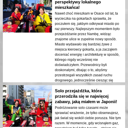
perspektywy lokalnego
mieszkańca!
Nawet choć mieszkam w Osace od lat, ta
wycieczka na gokartach sprawiła, że
poczułem się, jakbym odkrywał miasto po
raz pierwszy. Najlepszym momentem było
przejeżdżanie przez Nambę, widząc
znajome ulice w zupełnie nowy sposób.
Miasto wydawało się bardziej żywe z
miejsca kierowcy gokarta, a ja zacząłem
doceniać energię i architekturę w sposób,
którego nigdy wcześniej nie
doświadczyłem. Przewodnicy byli
doskonałymi, dbając o to, abyśmy
przestrzegali wszystkich zasad ruchu
drogowego, jednocześnie ciesząc się
wolnością jazdy. Całe doświadczenie było
Solo przejażdżka, która
zabawne i bezwysiłkowe, od rezerwacji po
ostatni przystanek. Niezależnie od tego,
przerodziła się w najwięcej
czy jesteś lokalnym mieszkańcem, czy
zabawy, jaką miałem w Japonii!
odwiedzasz miasto po raz pierwszy, to
Podróżowanie solo czasami może
unikalny i ekscytujący sposób na
sprawiać wrażenie, że tylko obserwujesz,
zobaczenie Osaki, który gorąco polecam.
jak świat się wokół ciebie porusza. Nie tym
razem. W momencie, gdy wcisnąłem gaz,