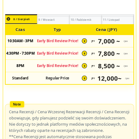
8 / Sierpień
9 / Wrzesień
10 / Październik
11 / Listopad
Czas
Typ
Cena (JPY)
7,000 ~
10:30AM - 3PM
Early Bird Review Price!
JPY
/pax
¥
7,800 ~
4:30PM - 7:30PM
Early Bird Review Price!
JPY
/pax
¥
8,500 ~
8PM
Early Bird Review Price!
JPY
/pax
¥
12,000~
Standard
Regular Price
JPY
/pax
¥
Cena Recenzji / Cena Wczesnej Rezerwacji Recenzji / Cena Recenzji
obowiązuje, gdy planujesz podzielić się swoim doświadczeniem.
Nie dotyczy to jednak platformy mediów społecznościowych, na
których rabaty oparte na recenzjach są zabronione.
**Cena Recenzji jest automatycznie stosowana podczas