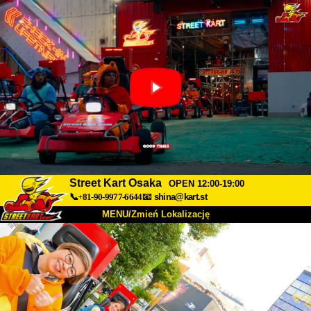
Street Kart Osaka
OPEN 12:00-19:00
📞+81-90-9977-6644
📧
shina@kart.st
MENU/Zmień Lokalizację
TOP
O nas
Specyfikacja
Cena
Dojazd
Opinie
FAQ