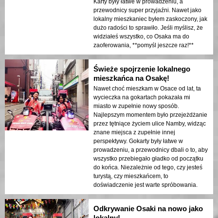
Karty były łatwe w prowadzeniu, a
przewodnicy super przyjaźni. Nawet jako
lokalny mieszkaniec byłem zaskoczony, jak
dużo radości to sprawiło. Jeśli myślisz, że
widziałeś wszystko, co Osaka ma do
zaoferowania, **pomyśl jeszcze raz!**
Świeże spojrzenie lokalnego
mieszkańca na Osakę!
Nawet choć mieszkam w Osace od lat, ta
wycieczka na gokartach pokazała mi
miasto w zupełnie nowy sposób.
Najlepszym momentem było przejeżdżanie
przez tętniące życiem ulice Namby, widząc
znane miejsca z zupełnie innej
perspektywy. Gokarty były łatwe w
prowadzeniu, a przewodnicy dbali o to, aby
wszystko przebiegało gładko od początku
do końca. Niezależnie od tego, czy jesteś
turystą, czy mieszkańcem, to
doświadczenie jest warte spróbowania.
Odkrywanie Osaki na nowo jako
lokalny!