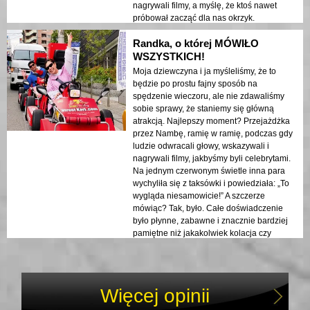
nagrywali filmy, a myślę, że ktoś nawet
próbował zacząć dla nas okrzyk.
Przewodnicy dbali o nasze
Randka, o której MÓWIŁO
bezpieczeństwo, ale nie zabijali zabawy.
Kiedy skończyliśmy, nikt z nas nie chciał
WSZYSTKICH!
wysiadać z gokartów. Jeśli masz grupę i
Moja dziewczyna i ja myśleliśmy, że to
chcesz przeżyć coś, o czym będzie się
będzie po prostu fajny sposób na
mówić przez lata, TO jest to.
spędzenie wieczoru, ale nie zdawaliśmy
sobie sprawy, że staniemy się główną
atrakcją. Najlepszy moment? Przejażdżka
przez Nambę, ramię w ramię, podczas gdy
ludzie odwracali głowy, wskazywali i
nagrywali filmy, jakbyśmy byli celebrytami.
Na jednym czerwonym świetle inna para
wychyliła się z taksówki i powiedziała: „To
wygląda niesamowicie!” A szczerze
mówiąc? Tak, było. Całe doświadczenie
było płynne, zabawne i znacznie bardziej
pamiętne niż jakakolwiek kolacja czy
pokaz, które moglibyśmy zarezerwować.
Jeśli jesteś w Osace jako para, uwierz mi—
to będzie najważniejszy punkt twojej
podróży.
Więcej opinii