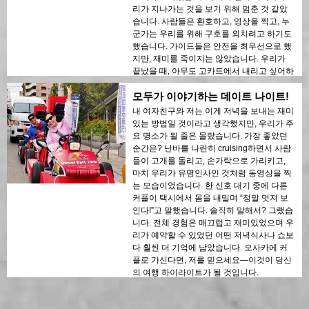
리가 지나가는 것을 보기 위해 멈춘 것 같았
습니다. 사람들은 환호하고, 영상을 찍고, 누
군가는 우리를 위해 구호를 외치려고 하기도
했습니다. 가이드들은 안전을 최우선으로 했
지만, 재미를 죽이지는 않았습니다. 우리가
끝났을 때, 아무도 고카트에서 내리고 싶어하
지 않았습니다. 만약 당신이 그룹을 가지고
모두가 이야기하는 데이트 나이트!
있고, 몇 년 동안 이야기될 경험을 원한다면,
이게 바로 그 경험입니다.
내 여자친구와 저는 이게 저녁을 보내는 재미
있는 방법일 것이라고 생각했지만, 우리가 주
요 명소가 될 줄은 몰랐습니다. 가장 좋았던
순간은? 난바를 나란히 cruising하면서 사람
들이 고개를 돌리고, 손가락으로 가리키고,
마치 우리가 유명인사인 것처럼 동영상을 찍
는 모습이었습니다. 한 신호 대기 중에 다른
커플이 택시에서 몸을 내밀며 “정말 멋져 보
인다!”고 말했습니다. 솔직히 말해서? 그랬습
니다. 전체 경험은 매끄럽고 재미있었으며 우
리가 예약할 수 있었던 어떤 저녁식사나 쇼보
다 훨씬 더 기억에 남았습니다. 오사카에 커
플로 가신다면, 저를 믿으세요—이것이 당신
의 여행 하이라이트가 될 것입니다.