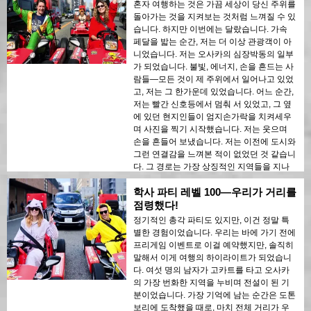
혼자 여행하는 것은 가끔 세상이 당신 주위를
돌아가는 것을 지켜보는 것처럼 느껴질 수 있
습니다. 하지만 이번에는 달랐습니다. 가속
페달을 밟는 순간, 저는 더 이상 관광객이 아
니었습니다. 저는 오사카의 심장박동의 일부
가 되었습니다. 불빛, 에너지, 손을 흔드는 사
람들—모든 것이 제 주위에서 일어나고 있었
고, 저는 그 한가운데 있었습니다. 어느 순간,
저는 빨간 신호등에서 멈춰 서 있었고, 그 옆
에 있던 현지인들이 엄지손가락을 치켜세우
며 사진을 찍기 시작했습니다. 저는 웃으며
손을 흔들어 보냈습니다. 저는 이전에 도시와
그런 연결감을 느껴본 적이 없었던 것 같습니
다. 그 경로는 가장 상징적인 지역들을 지나
갔고, 저는 너무 재미있어서 시간이 가는 줄
학사 파티 레벨 100—우리가 거리를
도 barely 알지 못했습니다. 혼자 여행하고 완
전히 살아있다는 느낌을 경험하고 싶다면, 주
점령했다!
저하지 마세요. 그냥 해보세요.
정기적인 총각 파티도 있지만, 이건 정말 특
별한 경험이었습니다. 우리는 바에 가기 전에
프리게임 이벤트로 이걸 예약했지만, 솔직히
말해서 이게 여행의 하이라이트가 되었습니
다. 여섯 명의 남자가 고카트를 타고 오사카
의 가장 번화한 지역을 누비며 전설이 된 기
분이었습니다. 가장 기억에 남는 순간은 도톤
보리에 도착했을 때로, 마치 전체 거리가 우