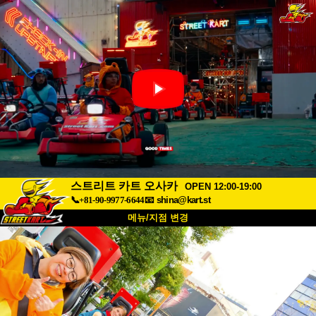
스트리트 카트 오사카
OPEN 12:00-19:00
📞+81-90-9977-6644
📧
shina@kart.st
메뉴/지점 변경
최상단
소개
사양
가격
접근성
고객 리뷰
자주 묻는 질문