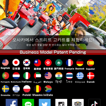
회사 정보
예약
지점 변경
도쿄 시나가와 #1
도쿄 아키하바라#1
도쿄 아키하바라#2
도쿄 시부야
도쿄 시부야 애넥스
도쿄 베이
오사카에서 스트리트 고카트를 체험하세요!
도쿄 아사쿠사
오사카
평생 잊지 못할 경험! 한 번으로는 절대 부족합니다!
오키나와